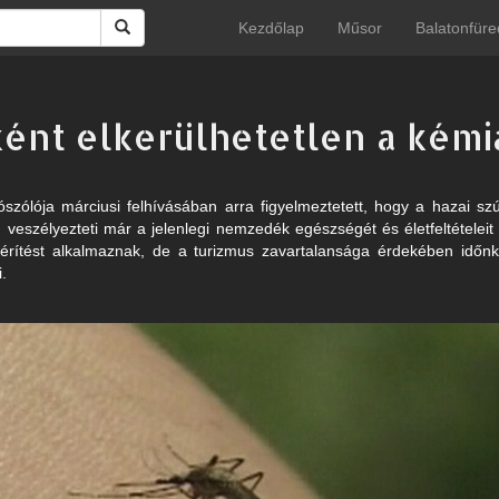
Kezdőlap
Műsor
Balatonfüre
ként elkerülhetetlen a kémi
zólója márciusi felhívásában arra figyelmeztetett, hogy a hazai szú
 veszélyezteti már a jelenlegi nemzedék egészségét és életfeltételeit
yérítést alkalmaznak, de a turizmus zavartalansága érdekében időn
.