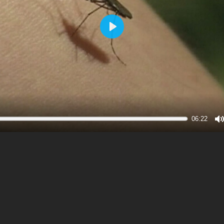
Play
06:22
M