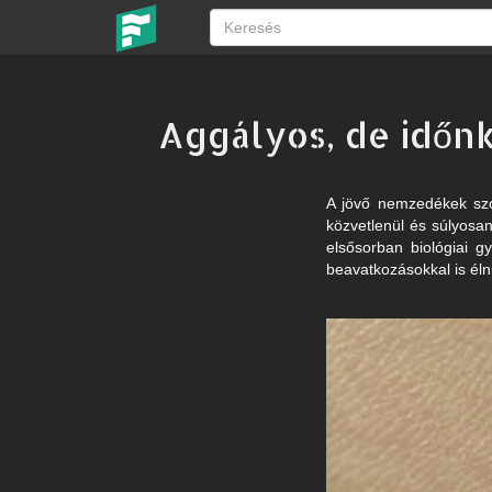
Aggályos, de időn
A jövő nemzedékek szós
közvetlenül és súlyosan
elsősorban biológiai g
beavatkozásokkal is élni