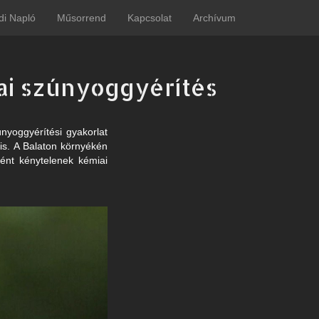
di Napló
Műsorrend
Kapcsolat
Archívum
ai szúnyoggyérítés
nyoggyérítési gyakorlat
 is. A Balaton környékén
ként kénytelenek kémiai