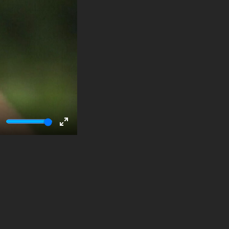
ute
Enter
fullscreen