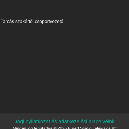
 Tamás szakértői csoportvezető
Jogi nyilatkozat és adatkezelési alapelveink
Minden jog fenntartva © 2026 Füred Stúdió Televíziós Kft