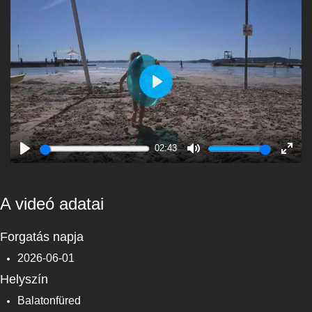
Play
02:43
Play
Mute
Enter
fulls
A videó adatai
Forgatás napja
2026-06-01
Helyszín
Balatonfüred