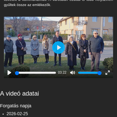
gyűltek össze az emlékezők.
Play
03:22
Play
Mute
Enter
fulls
A videó adatai
Forgatás napja
2026-02-25