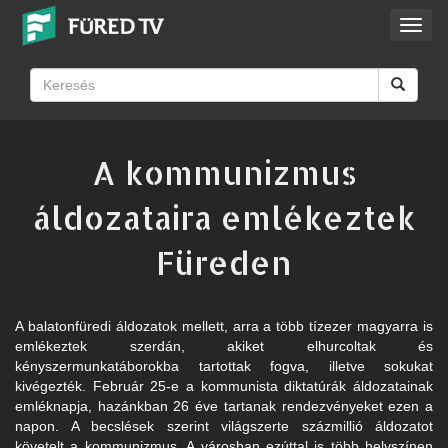
Toggl
navig
A kommunizmus
áldozataira emlékeztek
Füreden
A balatonfüredi áldozatok mellett, arra a több tízezer magyarra is
emlékeztek szerdán, akiket elhurcoltak és
kényszermunkatáborokba tartottak fogva, illetve sokukat
kivégezték. Február 25-e a kommunista diktatúrák áldozatainak
emléknapja, hazánkban 26 éve tartanak rendezvényeket ezen a
napon. A becslések szerint világszerte százmillió áldozatot
követelt a kommunizmus. A városban ezúttal is több helyszínen