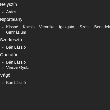
Helyszín
Arács
Riportalany
Kissné Kocsis Veronika igazgató, Szent Benedek
Gimnázium
Szerkesztő
Bán László
Operatőr
Bán László
Vincze Gyula
Vágó
Bán László