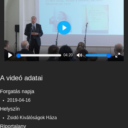
Play
04:20
Play
Mute
Enter
fulls
A videó adatai
Forgatás napja
2019-04-16
Helyszín
Zsidó Kiválóságok Háza
Riportalany