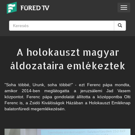
Toggl
navig
A holokauszt magyar
áldozataira emlékeztek
"Soha többé, Urunk, soha többé!" - ezt Ferenc pápa mondta,
amikor 2014-ben meglátogatta a jeruzsálemi Jad Vasem
központot. Ferenc pápa gondolatát állította a középpontba Olti
Ferenc is, a Zsidó Kiválóságok Házában a Holokauszt Emléknap
balatonfüredi megemlékezésén.