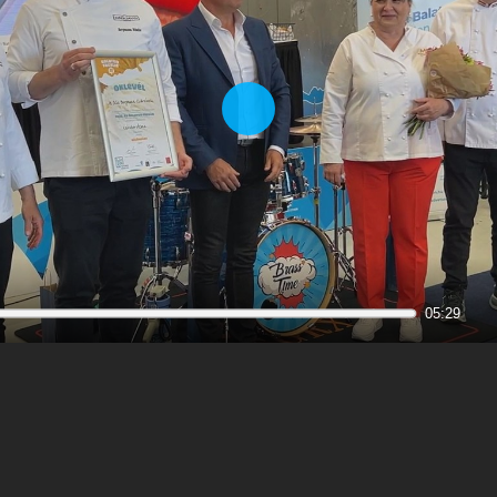
Play
05:29
M