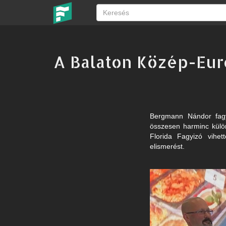
A Balaton Közép-Euró
Bergmann Nándor fagyl
összesen harminc külön
Florida Fagyizó vihet
elismerést.