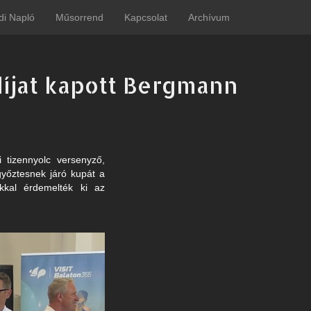
di Napló
Műsorrend
Kapcsolat
Archívum
díjat kapott Bergmann
 tizennyolc versenyző,
győztesnek járó kupát a
ukkal érdemelték ki az