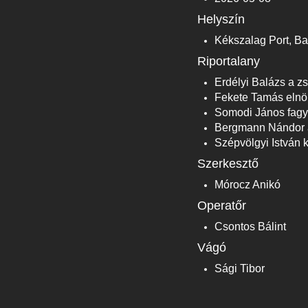
Helyszín
Kékszalag Port, Ba
Riportalany
Erdélyi Balázs a zs
Fekete Tamás elnö
Somodi János fagyl
Bergmann Nándor a 
Szépvölgyi István 
Szerkesztő
Mórocz Anikó
Operatőr
Csontos Bálint
Vágó
Sági Tibor