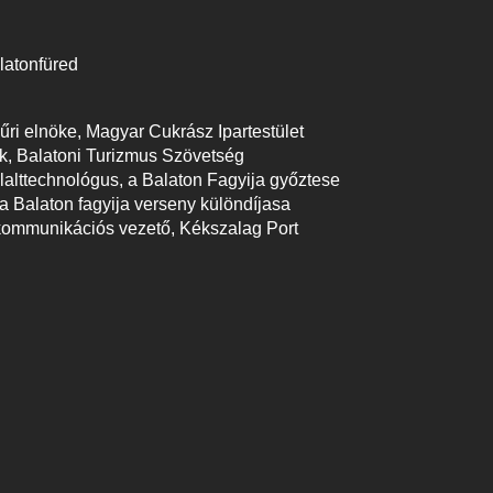
latonfüred
űri elnöke, Magyar Cukrász Ipartestület
k, Balatoni Turizmus Szövetség
alttechnológus, a Balaton Fagyija győztese
Balaton fagyija verseny különdíjasa
kommunikációs vezető, Kékszalag Port