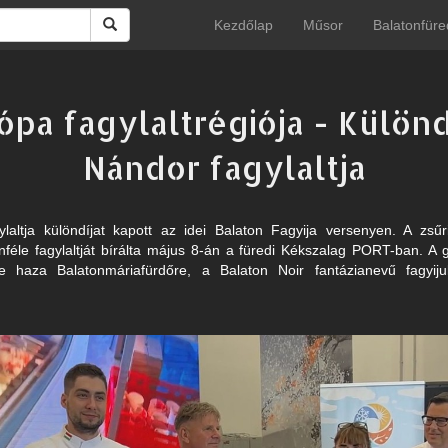
Kezdőlap
Műsor
Balatonfüre
pa fagylaltrégiója - Külön
Nándor fagylaltja
altja különdíjat kapott az idei Balaton Fagyija versenyen. A zsűri
féle fagylaltját bírálta május 8-án a füredi Kékszalag PORT-ban. A 
te haza Balatonmáriafürdőre, a Balaton Noir fantázianevű fagyij