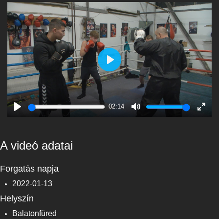
Play
02:14
Play
Mute
Enter
fulls
A videó adatai
Forgatás napja
2022-01-13
Helyszín
Balatonfüred