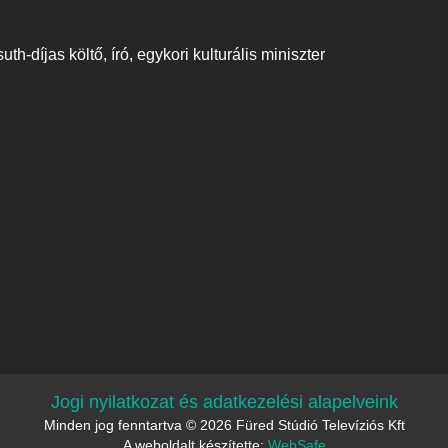
h-díjas költő, író, egykori kulturális miniszter
Jogi nyilatkozat és adatkezelési alapelveink
Minden jog fenntartva © 2026 Füred Stúdió Televíziós Kft
A weboldalt készítette:
WebSafe