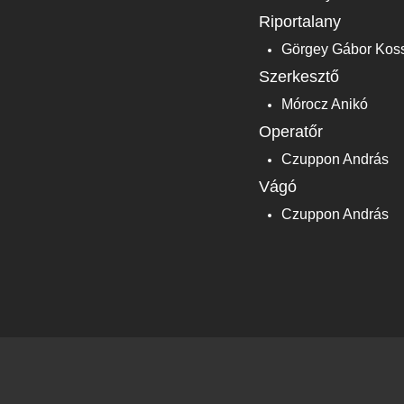
Riportalany
Görgey Gábor Kossut
Szerkesztő
Mórocz Anikó
Operatőr
Czuppon András
Vágó
Czuppon András