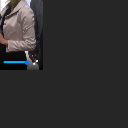
ute
Enter
fullscreen