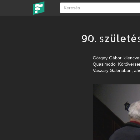
90. születé
Görgey Gábor kilencven 
Quasimodo Költőversen
Vaszary Galériában, aho