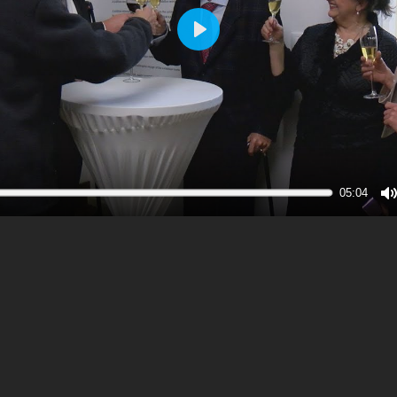
Play
05:04
M