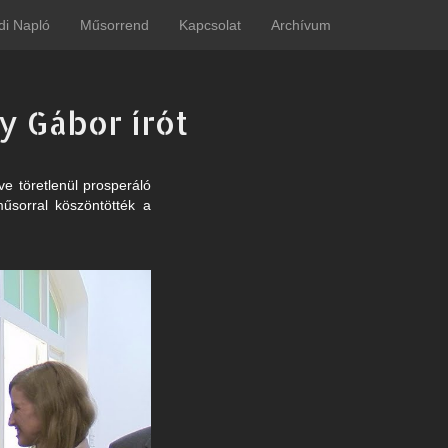
di Napló
Műsorrend
Kapcsolat
Archívum
y Gábor írót
ve töretlenül prosperáló
űsorral köszöntötték a