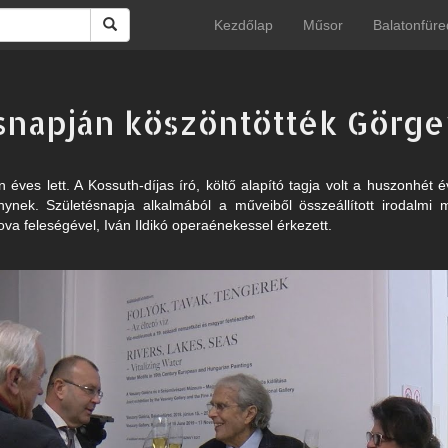
Kezdőlap
Műsor
Balatonfüre
snapján köszöntötték Görge
éves lett. A Kossuth-díjas író, költő alapító tagja volt a huszonhét é
ynek. Születésnapja alkalmából a műveiből összeállított irodalmi m
va feleségével, Iván Ildikó operaénekessel érkezett.