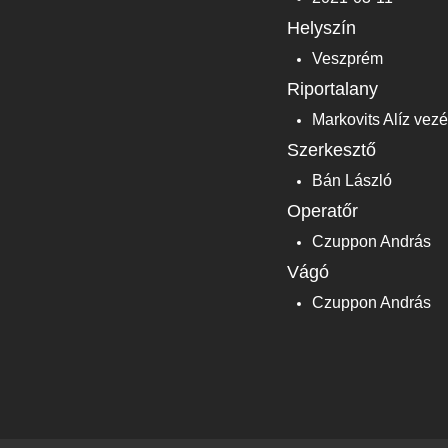
Helyszín
Veszprém
Riportalany
Markovits Alíz vez
Szerkesztő
Bán László
Operatőr
Czuppon András
Vágó
Czuppon András