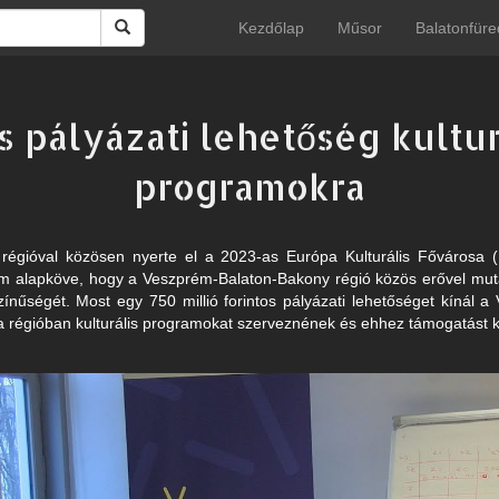
Kezdőlap
Műsor
Balatonfüre
os pályázati lehetőség kultu
programokra
égióval közösen nyerte el a 2023-as Európa Kulturális Fővárosa 
am alapköve, hogy a Veszprém-Balaton-Bakony régió közös erővel mu
kszínűségét. Most egy 750 millió forintos pályázati lehetőséget kínál
 a régióban kulturális programokat szerveznének és ehhez támogatást