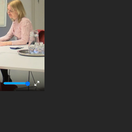
ute
Enter
fullscreen