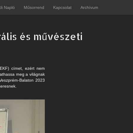
di Napló
Műsorrend
Kapcsolat
Archívum
rális és művészeti
(EKF) címet, ezért nem
tathassa meg a világnak
 a Veszprém-Balaton 2023
 keresnek.