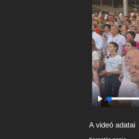
Play
A videó adatai