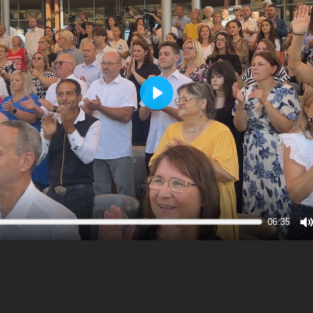
Play
06:35
M