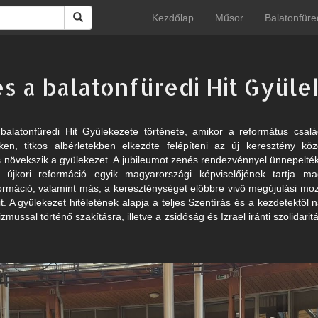
Kezdőlap
Műsor
Balatonfüre
s a balatonfüredi Hit Gyül
 balatonfüredi Hit Gyülekezete története, amikor a református csal
ken, titkos albérletekben elkezdte felépíteni az új keresztény k
és növekszik a gyülekezet. A jubileumot zenés rendezvénnyel ünnepelt
újkori reformáció egyik magyarországi képviselőjének tartja ma
ormáció, valamint más, a kereszténységet előbbre vivő megújulási m
it. A gyülekezet hitéletének alapja a teljes Szentírás és a kezdetektől
zmussal történő szakításra, illetve a zsidóság és Izrael iránti szolidari