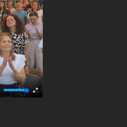
ute
Enter
fullscreen