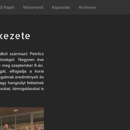
di Napló
Műsorrend
Kapcsolat
Archívum
ekezete
ádból származó Petrőcz
özösséget. Negyven éve
ék meg szeptember 8-án.
gát, elfogadja a korai
ozgalmak eredményeit és
 nagy hangsúlyt fektetnek
tásukat, támogatásukat is