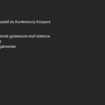
badidő és Konferencia Központ
üredi gyülekezet első lelkésze
z
lgármester