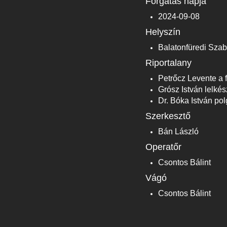
Forgatás napja
2024-09-08
Helyszín
Balatonfüredi Sza
Riportalany
Petrőcz Levente a f
Grósz István lelkés
Dr. Bóka István po
Szerkesztő
Bán László
Operatőr
Csontos Bálint
Vágó
Csontos Bálint