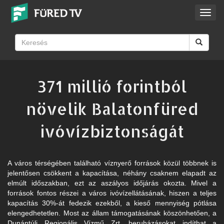
Toggl
navig
371 millió forintból
növelik Balatonfüred
ivóvízbiztonságát
A város térségében található víznyerő források közül többnek is
jelentősen csökkent a kapacítása, néhány csaknem elapadt az
elmúlt időszakban, ezt az aszályos időjárás okozta. Mivel a
források fontos részei a város ivóvízellátásának, hiszen a teljes
kapacítás 30%-át fedezik ezekből, a kieső mennyiség pótlása
elengedhetetlen. Most az állam támogatásának köszönhetően, a
Dunántúli Regionális Vízmű Zrt. beruházásokat indíthat a