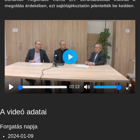
megoldás érdekében, ezt sajtótájékoztatón jelentették be kedden.
Play
03:13
Play
Mute
Enter
fulls
A videó adatai
Forgatás napja
2024-01-09