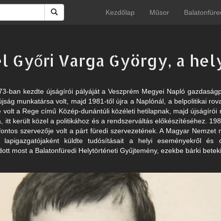
Kezdőlap
Műsor
Balatonfüre
l Győri Varga György, a hely
3-ban kezdte újságírói pályáját a Veszprém Megyei Napló gazdaságpol
ság munkatársa volt, majd 1981-től újra a Naplónál, a belpolitikai rova
ője volt a Rege című Közép-dunántúli közéleti hetilapnak, majd újságíró
, itt került közel a politikához és a rendszerváltás előkészítéséhez. 198
ntos szervezője volt a párt füredi szervezetének. A Magyar Nemzet m
 lapigazgatójaként küldte tudósításait a helyi eseményekről és o
ott most a Balatonfüredi Helytörténeti Gyűjtemény, ezekbe bárki beteki