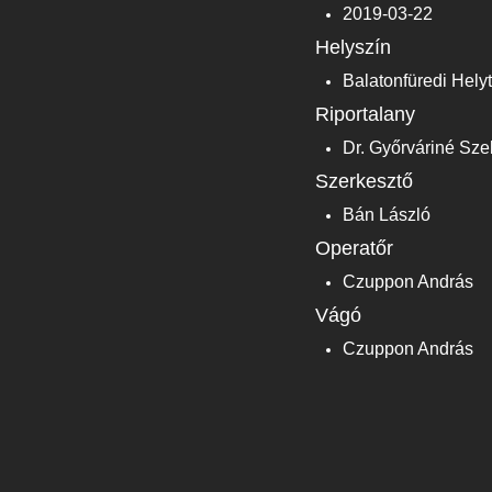
2019-03-22
Helyszín
Balatonfüredi Hely
Riportalany
Dr. Győrváriné Sze
Szerkesztő
Bán László
Operatőr
Czuppon András
Vágó
Czuppon András