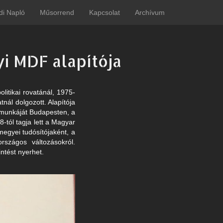
di Napló
Műsorrend
Kapcsolat
Archívum
i MDF alapítója
itikai rovatánál, 1975-
tnál dolgozott. Alapítója
i munkáját Budapesten, a
8-tól tagja lett a Magyar
egyei tudósítójaként, a
rszágos változásokról.
ntést nyerhet.