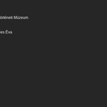
történeti Múzeum
les Éva