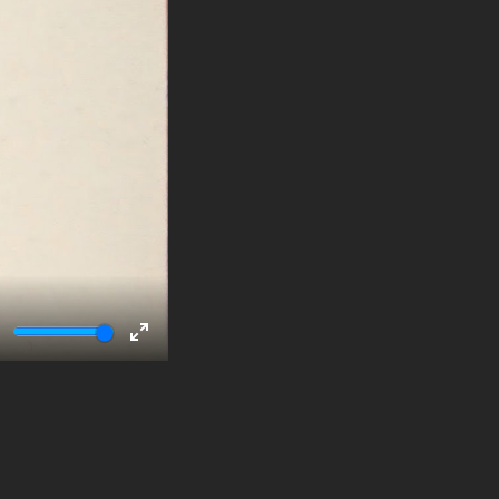
ute
Enter
fullscreen