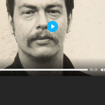
Play
05:24
M