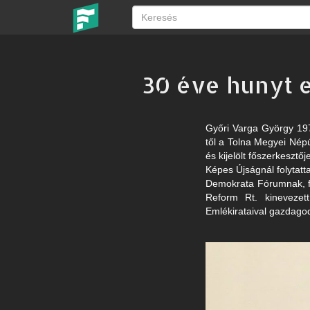
30 éve hunyt e
Győri Varga György 197
től a Tolna Megyei Népúj
és kijelölt főszerkeszt
Képes Újságnál folytatta
Demokrata Fórumnak, fo
Reform Rt. kinevezett
Emlékirataival gazdagod