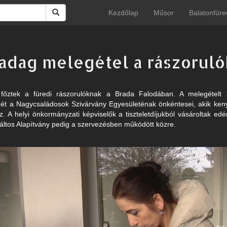
Kezdőlap
Műsor
Balatonfüre
adag melegétel a rászorul
őztek a füredi rászorulóknak a Brada Falodában. A melegételt a 
zét a Nagycsaládosok Szivárvány Egyesületénak önkéntesei, akik keny
z. A helyi önkormányzati képviselők a tiszteletdíjukból vásároltak ed
táltos Alapítvány pedig a szervezésben működött közre.