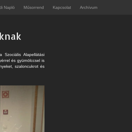
di Napló
Műsorrend
Kapcsolat
Archívum
óknak
Szociális Alapellátási
érrel és gyümölccsel is
ényeket, szaloncukrot és