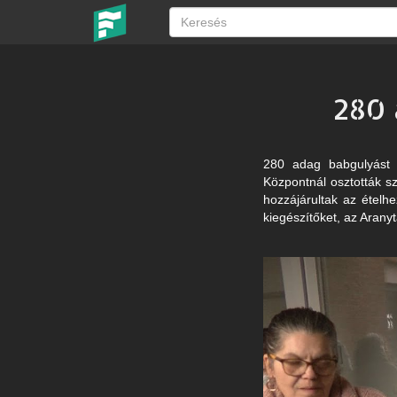
280 
280 adag babgulyást f
Központnál osztották s
hozzájárultak az ételhe
kiegészítőket, az Arany