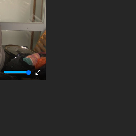
ute
Enter
fullscreen