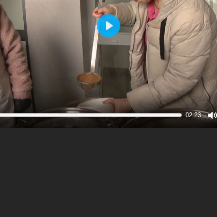
Play
02:23
M