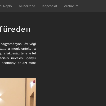
di Napló
Műsorrend
Kapcsolat
Archívum
nfüreden
a hagyományos, év végi
tatta a megjelenteket a
d a lakosság tehette fel
ciális nevelési igényű
ás eseményt és azt most