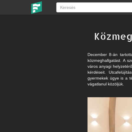
Közmegh
December 8-án tartott
közmeghallgatást. A sz
város anyagi helyzetérő
kérdéseit. Utcafelújí
gyermekek ügye is a té
vágatlanul közöljük.