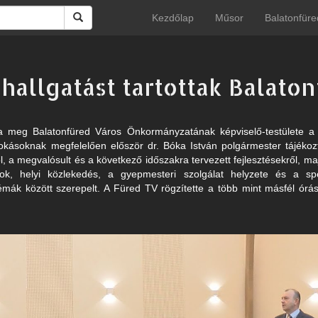
Kezdőlap
Műsor
Balatonfüre
allgatást tartottak Balato
a meg Balatonfüred Város Önkormányzatának képviselő-testülete 
okásoknak megfelelően először dr. Bóka István polgármester tájékoz
l, a megvalósult és a következő időszakra tervezett fejlesztésekről, maj
tások, helyi közlekedés, a gyepmesteri szolgálat helyzete és a spe
mák között szerepelt. A Füred TV rögzítette a több mint másfél ór