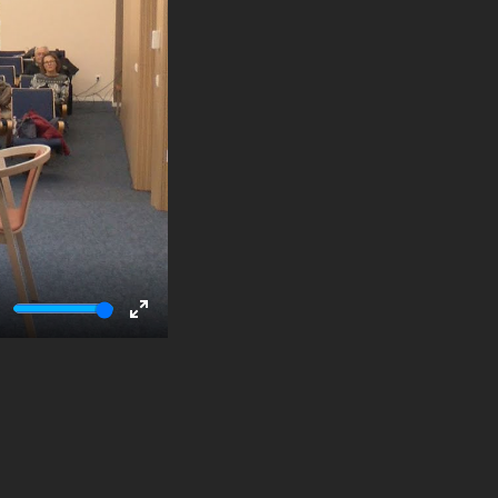
ute
Enter
fullscreen