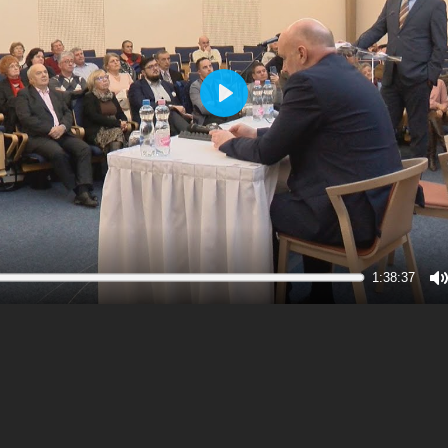
Play
1:38:37
M