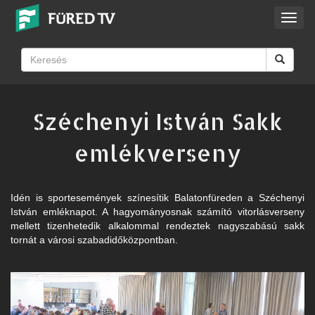
Toggl
navig
Széchenyi István Sakk
emlékverseny
Idén is sportesemények színesítik Balatonfüreden a Széchenyi
István emléknapot. A hagyományosnak számító vitorlásverseny
mellett tizenhetedik alkalommal rendeztek nagyszabású sakk
tornát a városi szabadidőközpontban.