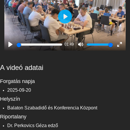
Play
01:49
Play
Mute
Enter
fulls
A videó adatai
Forgatás napja
2025-09-20
Helyszín
Balaton Szabadidő és Konferencia Központ
Riportalany
Dr. Perkovics Géza edző