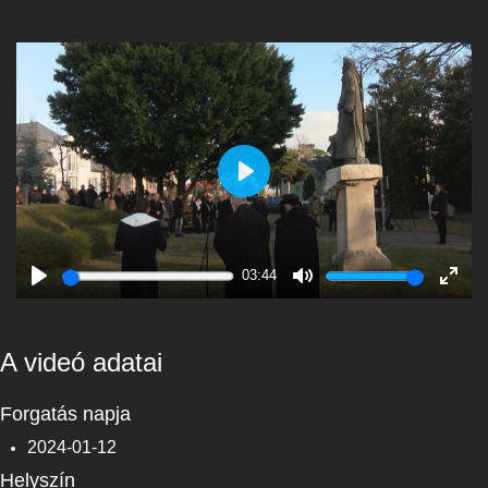
Play
03:44
Play
Mute
Enter
fulls
A videó adatai
Forgatás napja
2024-01-12
Helyszín