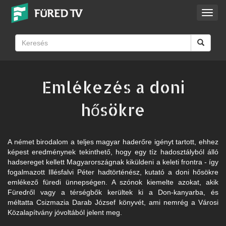
Toggl
navig
Emlékezés a doni
hősökre
A német birodalom a teljes magyar haderőre igényt tartott, ehhez
képest eredménynek tekinthető, hogy egy tíz hadosztályból álló
hadsereget kellett Magyarországnak kiküldeni a keleti frontra - így
fogalmazott Illésfalvi Péter hadtörténész, kutató a doni hősökre
emlékező füredi ünnepségen. A szónok kiemelte azokat, akik
Füredről vagy a térségbők kerültek ki a Don-kanyarba, és
méltatta Csizmazia Darab József könyvét, ami nemrég a Városi
Közalapítvány jóvoltából jelent meg.