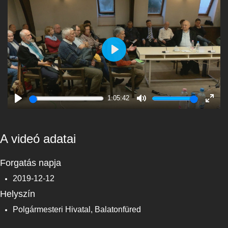
Play
1:05:42
Play
Mute
Enter
fulls
A videó adatai
Forgatás napja
2019-12-12
Helyszín
Polgármesteri Hivatal, Balatonfüred