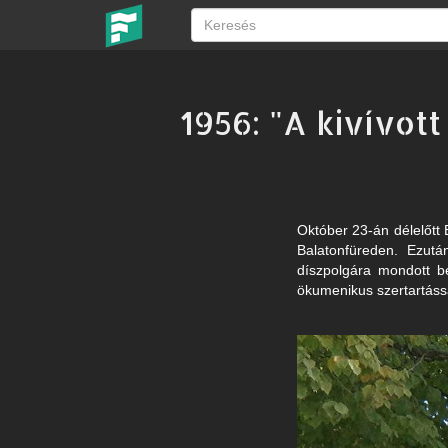
1956: "A kivívot
Október 23-án délelőtt
Balatonfüreden. Ezutá
díszpolgára mondott b
ökumenikus szertartáss