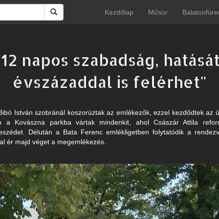
Kezdőlap
Műsor
Balatonfüre
t 12 napos szabadság, hatását
évszázaddal is felérhet"
 Bibó István szobránál koszorúztak az emlékezők, ezzel kezdődtek a
n a Kovászna parkba vártak mindenkit, ahol Császár Attila refo
eszédet. Délután a Bata Ferenc emlékligetben folytatódik a rendezv
al ér majd véget a megemlékezés.