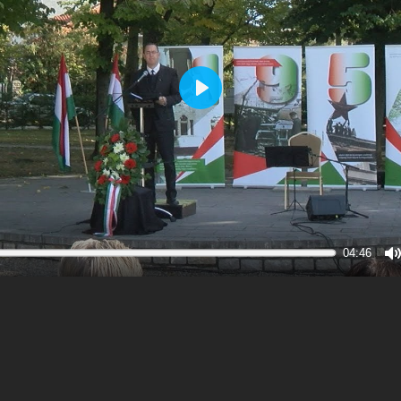
Play
04:46
M