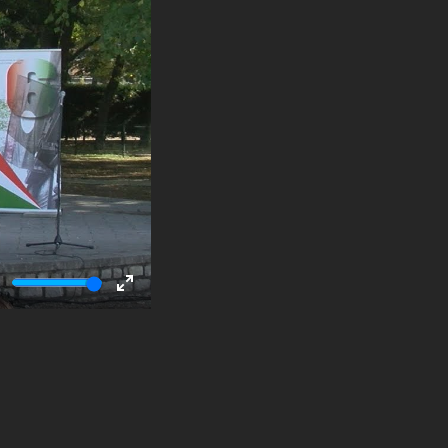
ute
Enter
fullscreen