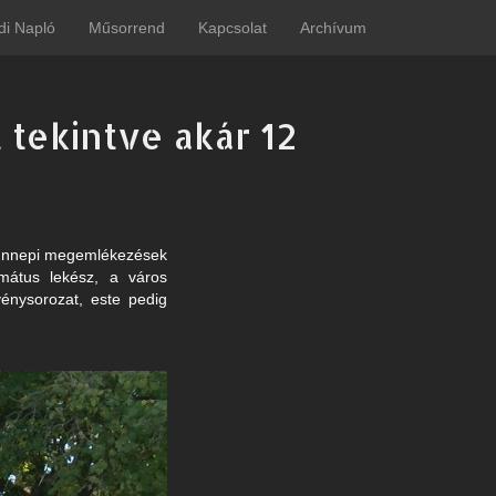
di Napló
Műsorrend
Kapcsolat
Archívum
 tekintve akár 12
z ünnepi megemlékezések
rmátus lekész, a város
énysorozat, este pedig