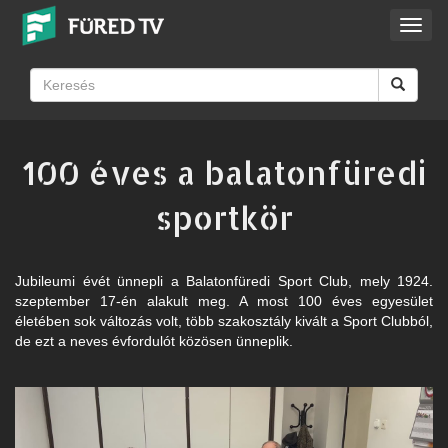
Toggl
navig
100 éves a balatonfüredi
sportkör
Jubileumi évét ünnepli a Balatonfüredi Sport Club, mely 1924.
szeptember 17-én alakult meg. A most 100 éves egyesület
életében sok változás volt, több szakosztály kivált a Sport Clubból,
de ezt a neves évfordulót közösen ünneplik.