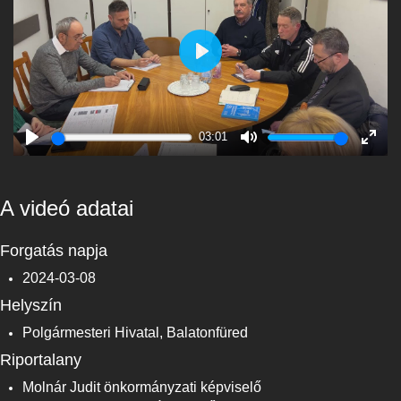
Play
03:01
Play
Mute
Enter
fulls
A videó adatai
Forgatás napja
2024-03-08
Helyszín
Polgármesteri Hivatal, Balatonfüred
Riportalany
Molnár Judit önkormányzati képviselő