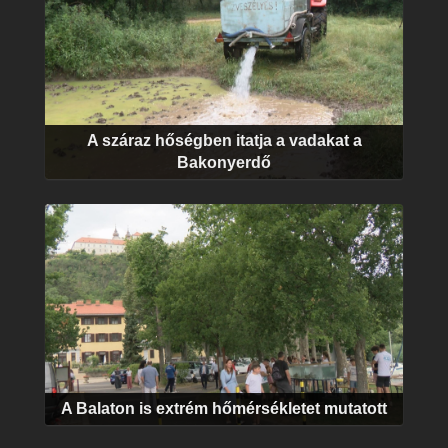
A száraz hőségben itatja a vadakat a
Bakonyerdő
A Balaton is extrém hőmérsékletet mutatott