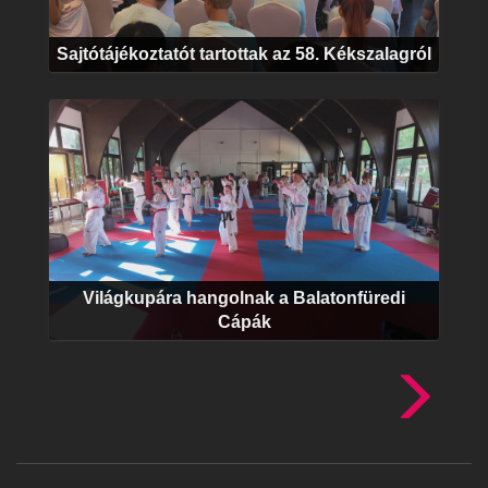
Sajtótájékoztatót tartottak az 58. Kékszalagról
Világkupára hangolnak a Balatonfüredi
Cápák