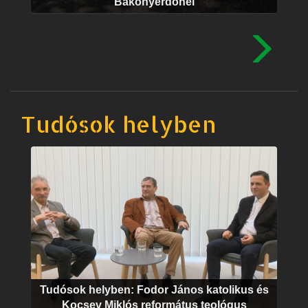
Bakonyerdőnél
Tudósok helyben
Tudósok helyben: Fodor János katolikus és
Kocsev Miklós református teológus