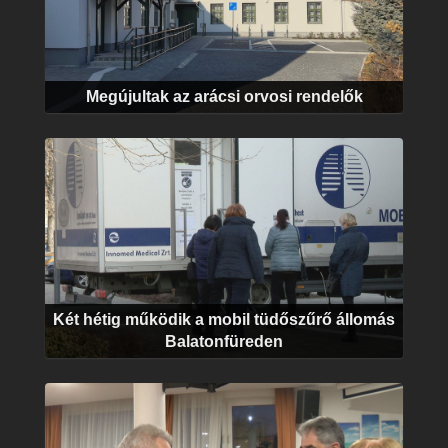
Megújultak az arácsi orvosi rendelők
Két hétig működik a mobil tüdőszűrő állomás
Balatonfüreden