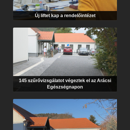
Új liftet kap a rendelőintézet
145 szűrővizsgálatot végeztek el az Arácsi
Egészségnapon