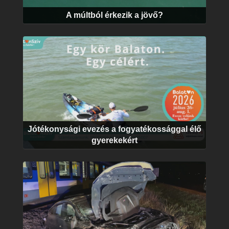
A múltból érkezik a jövő?
Jótékonysági evezés a fogyatékossággal élő
gyerekekért