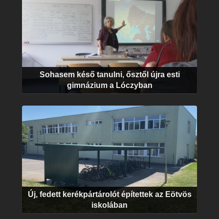
Sohasem késő tanulni, ősztől újra esti
gimnázium a Lóczyban
Új, fedett kerékpártárolót építettek az Eötvös
iskolában