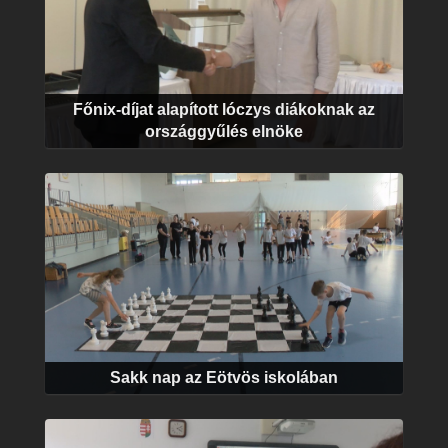
Főnix-díjat alapított lóczys diákoknak az
országgyűlés elnöke
Sakk nap az Eötvös iskolában