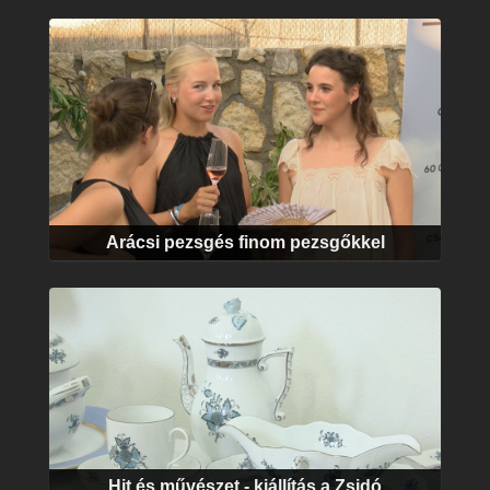
Arácsi pezsgés finom pezsgőkkel
Hit és művészet - kiállítás a Zsidó